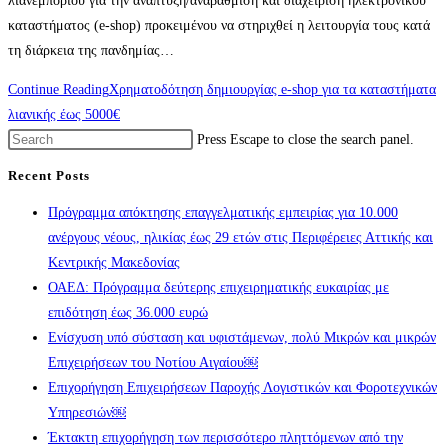
λιανεμπορίου για την ανάπτυξη/αναβάθμιση και διαχείριση ηλεκτρονικού
καταστήματος (e-shop) προκειμένου να στηριχθεί η λειτουργία τους κατά
τη διάρκεια της πανδημίας…
Continue Reading
Χρηματοδότηση δημιουργίας e-shop για τα καταστήματα
λιανικής έως 5000€
Press Escape to close the search panel.
Recent Posts
Πρόγραμμα απόκτησης επαγγελματικής εμπειρίας για 10.000
ανέργους νέους, ηλικίας έως 29 ετών στις Περιφέρειες Αττικής και
Κεντρικής Μακεδονίας
ΟΑΕΔ: Πρόγραμμα δεύτερης επιχειρηματικής ευκαιρίας με
επιδότηση έως 36.000 ευρώ
Ενίσχυση υπό σύσταση και υφιστάμενων, πολύ Μικρών και μικρών
Επιχειρήσεων του Νοτίου Αιγαίου￼
Επιχορήγηση Επιχειρήσεων Παροχής Λογιστικών και Φοροτεχνικών
Υπηρεσιών￼
Έκτακτη επιχορήγηση των περισσότερο πληττόμενων από την