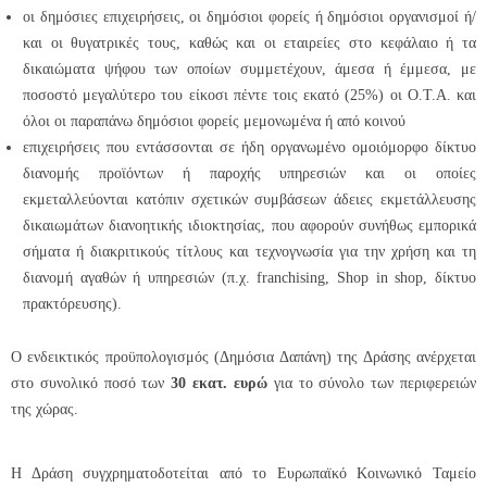
οι δημόσιες επιχειρήσεις, οι δημόσιοι φορείς ή δημόσιοι οργανισμοί ή/
και οι θυγατρικές τους, καθώς και οι εταιρείες στο κεφάλαιο ή τα
δικαιώματα ψήφου των οποίων συμμετέχουν, άμεσα ή έμμεσα, με
ποσοστό μεγαλύτερο του είκοσι πέντε τοις εκατό (25%) οι Ο.Τ.Α. και
όλοι οι παραπάνω δημόσιοι φορείς μεμονωμένα ή από κοινού
επιχειρήσεις που εντάσσονται σε ήδη οργανωμένο ομοιόμορφο δίκτυο
διανομής προϊόντων ή παροχής υπηρεσιών και οι οποίες
εκμεταλλεύονται κατόπιν σχετικών συμβάσεων άδειες εκμετάλλευσης
δικαιωμάτων διανοητικής ιδιοκτησίας, που αφορούν συνήθως εμπορικά
σήματα ή διακριτικούς τίτλους και τεχνογνωσία για την χρήση και τη
διανομή αγαθών ή υπηρεσιών (π.χ. franchising, Shop in shop, δίκτυο
πρακτόρευσης).
Ο ενδεικτικός προϋπολογισμός (Δημόσια Δαπάνη) της Δράσης ανέρχεται
στο συνολικό ποσό των
30 εκατ. ευρώ
για το σύνολο των περιφερειών
της χώρας.
Η Δράση συγχρηματοδοτείται από το Ευρωπαϊκό Κοινωνικό Ταμείο