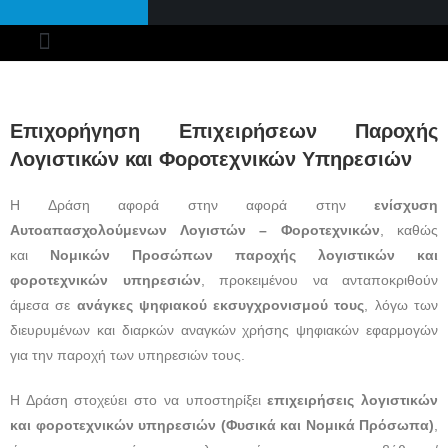
ΠΡΟΓΡΑΜΜΑΤΑ ΕΣΠΑ
ΠΡΟΓΡΑΜΜΑΤΑ ΟΑΕΔ
ΑΝΑΠΤΥΞΙΑΚΟΣ ΝΟΜΟΣ​
ONLINE ΡΑΝΤΕΒΟΥ
Επιχορήγηση Επιχειρήσεων Παροχής
Λογιστικών και Φοροτεχνικών Υπηρεσιών
Η Δράση αφορά στην αφορά στην
ενίσχυση
Αυτοαπασχολούμενων Λογιστών – Φοροτεχνικών
, καθώς
και
Νομικών Προσώπων παροχής λογιστικών και
φοροτεχνικών υπηρεσιών
, προκειμένου να ανταποκριθούν
άμεσα σε
ανάγκες ψηφιακού εκσυγχρονισμού τους
, λόγω των
διευρυμένων και διαρκών αναγκών χρήσης ψηφιακών εφαρμογών
για την παροχή των υπηρεσιών τους.
Η Δράση στοχεύει στο να υποστηρίξει
επιχειρήσεις λογιστικών
και φοροτεχνικών υπηρεσιών (Φυσικά και Νομικά Πρόσωπα)
,