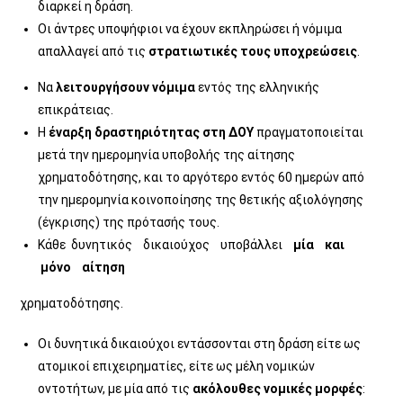
διαρκεί η δράση.
Οι άντρες υποψήφιοι να έχουν εκπληρώσει ή νόµιµα
απαλλαγεί από τις
στρατιωτικές τους υποχρεώσεις
.
Να
λειτουργήσουν νόμιμα
εντός της ελληνικής
επικράτειας.
Η
έναρξη δραστηριότητας στη ΔΟΥ
πραγματοποιείται
μετά την ημερομηνία υποβολής της αίτησης
χρηματοδότησης, και το αργότερο εντός 60 ημερών από
την ημερομηνία κοινοποίησης της θετικής αξιολόγησης
(έγκρισης) της πρότασής τους.
Κάθε δυνητικός δικαιούχος υποβάλλει
μία και
μόνο αίτηση
χρηματοδότησης.
Οι δυνητικά δικαιούχοι εντάσσονται στη δράση είτε ως
ατομικοί επιχειρηματίες, είτε ως μέλη νομικών
οντοτήτων, με μία από τις
ακόλουθες νομικές μορφές
: