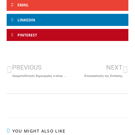
EMAIL
LINKEDIN
PINTEREST
PREVIOUS
NEXT
Χρηματοδότηση δημιουργίας e-shop για τα καταστήματα λιανικής έως 5000€
Επανεκκίνηση της Εστίασης
YOU MIGHT ALSO LIKE